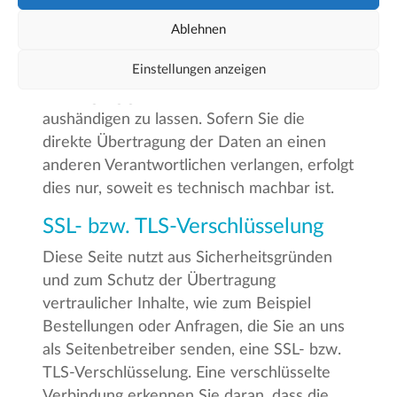
Sie haben das Recht, Daten, die wir auf
Grundlage Ihrer Einwilligung oder in
Ablehnen
Erfüllung eines Vertrags automatisiert
Einstellungen anzeigen
verarbeiten, an sich oder an einen Dritten in
einem gängigen, maschinenlesbaren Format
aushändigen zu lassen. Sofern Sie die
direkte Übertragung der Daten an einen
anderen Verantwortlichen verlangen, erfolgt
dies nur, soweit es technisch machbar ist.
SSL- bzw. TLS-Verschlüsselung
Diese Seite nutzt aus Sicherheitsgründen
und zum Schutz der Übertragung
vertraulicher Inhalte, wie zum Beispiel
Bestellungen oder Anfragen, die Sie an uns
als Seitenbetreiber senden, eine SSL- bzw.
TLS-Verschlüsselung. Eine verschlüsselte
Verbindung erkennen Sie daran, dass die