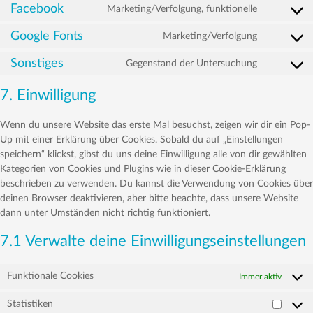
to
Facebook
Marketing/Verfolgung, funktionelle
Consent
service
to
google-
Google Fonts
Marketing/Verfolgung
Consent
service
analytics
to
facebook
Sonstiges
Gegenstand der Untersuchung
Consent
service
to
google-
7. Einwilligung
service
fonts
sonstiges
Wenn du unsere Website das erste Mal besuchst, zeigen wir dir ein Pop-
Up mit einer Erklärung über Cookies. Sobald du auf „Einstellungen
speichern“ klickst, gibst du uns deine Einwilligung alle von dir gewählten
Kategorien von Cookies und Plugins wie in dieser Cookie-Erklärung
beschrieben zu verwenden. Du kannst die Verwendung von Cookies über
deinen Browser deaktivieren, aber bitte beachte, dass unsere Website
dann unter Umständen nicht richtig funktioniert.
7.1 Verwalte deine Einwilligungseinstellungen
Funktionale Cookies
Immer aktiv
Statistiken
Statist